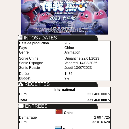
INFOS / DATES
Date de production
2023
Pays
Chine
Genre
Animation
Sortie Chine
Dimanche 22/01/2023
Sortie Espagne
Vendredi 14/03/2025
Sortie Russie
Jeudi 13/07/2023
Durée
1h35
Budget
? €
RECETTES
International
Cumul
221 460 000 $
Total
221 460 000 $
ENTREES
Chine
Démarrage
2 607 725
Cumul
32 016 620