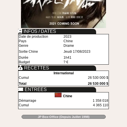
INFOS / DATES
Date de production
2023
Pays
Chine
Genre
Drame
Sortie Chine
Jeudi 17/08/2023
Durée
1h41
Budget
? €
RECETTES
International
Cumul
26 530 000 $
Total
26 530 000 $
ENTREES
Chine
Démarrage
1 358 018
Cumul
4 365 110
JP Box-Office (Depuis Juillet 1998)