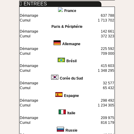
ENTREES
France
Démarrage
637 788
Cumul
1 713 702
Paris & Périphérie
Démarrage
142 661
Cumul
372 323
Allemagne
Démarrage
225 592
Cumul
709 000
Brésil
Démarrage
415 603
Cumul
1 348 295
Corée du Sud
Démarrage
32 577
Cumul
65 432
Espagne
Démarrage
298 492
Cumul
1 234 305
Italie
Démarrage
209 975
Cumul
816 179
Russie