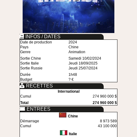
INFOS / DATES
Date de production
2024
Pays
Chine
Genre
Animation
Sortie Chine
Samedi 10/02/2024
Sortie Italie
Jeudi 18/09/2025
Sortie Russie
Jeudi 25/07/2024
Durée
1h48
Budget
? €
RECETTES
International
Cumul
274 960 000 $
Total
274 960 000 $
ENTREES
Chine
Démarrage
8 973 589
Cumul
43 100 000
Italie