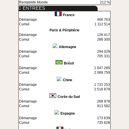
Rentabilité Monde
212 %
ENTREES
France
Démarrage
466 763
Cumul
1 112 514
Paris & Périphérie
Démarrage
126 417
Cumul
288 300
Allemagne
Démarrage
294 029
Cumul
705 331
Brésil
Démarrage
1 047 285
Cumul
2 089 759
Chine
Démarrage
1 731 253
Cumul
2 518 879
Corée du Sud
Démarrage
268 978
Cumul
913 582
Espagne
Démarrage
173 639
Cumul
735 628