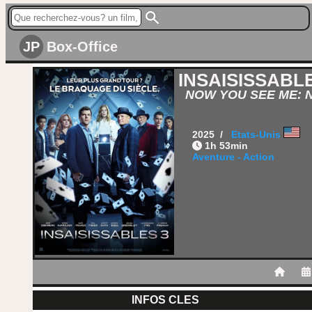
JP
Box-Office
INSAISISSABLE
NOW YOU SEE ME: 
2025 /
Etats-Unis
1h 53min
Aventure - Action
INFOS CLES