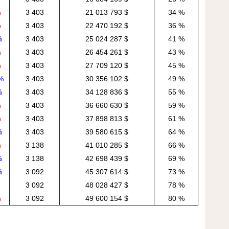
%
3 403
21 013 793 $
34 %
%
3 403
22 470 192 $
36 %
%
3 403
25 024 287 $
41 %
%
3 403
26 454 261 $
43 %
%
3 403
27 709 120 $
45 %
%
3 403
30 356 102 $
49 %
%
3 403
34 128 836 $
55 %
%
3 403
36 660 630 $
59 %
%
3 403
37 898 813 $
61 %
%
3 403
39 580 615 $
64 %
%
3 138
41 010 285 $
66 %
%
3 138
42 698 439 $
69 %
%
3 092
45 307 614 $
73 %
3 092
48 028 427 $
78 %
%
3 092
49 600 154 $
80 %