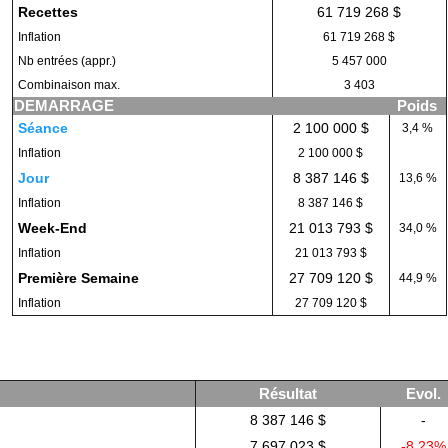
Recettes
61 719 268 $
Inflation
61 719 268 $
Nb entrées (appr.)
5 457 000
Combinaison max.
3 403
DEMARRAGE
Poids
Séance
2 100 000 $
3,4 %
Inflation
2 100 000 $
Jour
8 387 146 $
13,6 %
Inflation
8 387 146 $
Week-End
21 013 793 $
34,0 %
Inflation
21 013 793 $
Première Semaine
27 709 120 $
44,9 %
Inflation
27 709 120 $
Résultat
Evol.
8 387 146 $
-
7 697 023 $
-8.23%