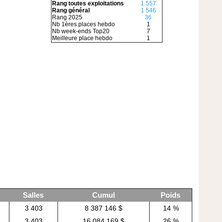
Rang toutes exploitations
1 557
Rang général
1 546
Rang 2025
36
Nb 1ères places hebdo
1
Nb week-ends Top20
7
Meilleure place hebdo
1
Salles
Cumul
Poids
3 403
8 387 146 $
14 %
3 403
16 084 169 $
26 %