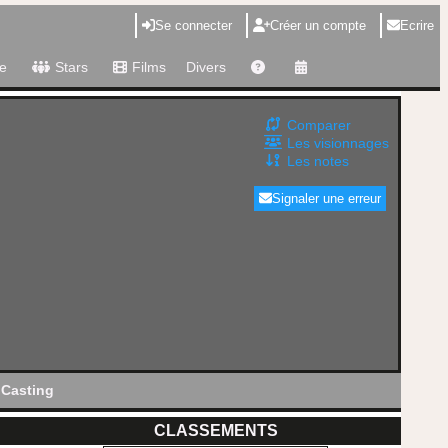
Se connecter
Créer un compte
Ecrire
e
Stars
Films
Divers
Comparer
Les visionnages
Les notes
Signaler une erreur
Casting
CLASSEMENTS