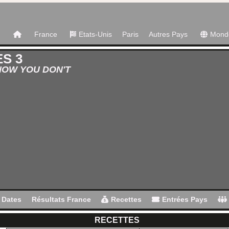
France
Etats-Unis
Paris
Autres Pays
Mond
S 3
NOW YOU DON'T
Dates
Résultats France
Recettes
Entrées Pays
RECETTES