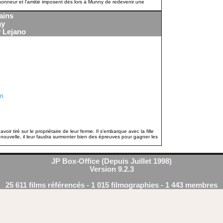
honneur et l'amitié imposent dès lors à Munny de redevenir une
ains
ay
 Lejano
an
oir tiré sur le propriétaire de leur ferme. Il s'embarque avec la fille
nouvelle, il leur faudra surmonter bien des épreuves pour gagner les
JP Box-Office (Depuis Juillet 1998)
Version 9.2.3
25 611 films référencés - 1 015 filmographies - 1 443 membres