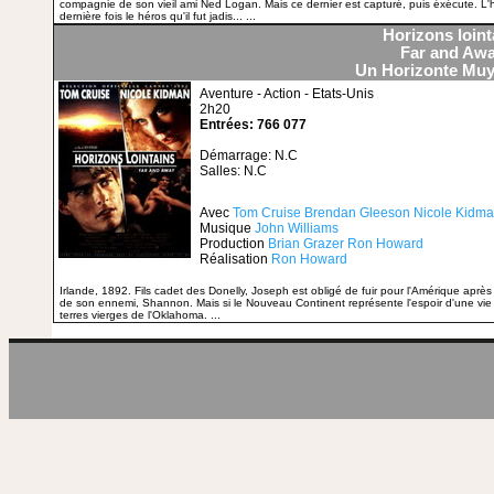
compagnie de son vieil ami Ned Logan. Mais ce dernier est capturé, puis éxécute. L'
dernière fois le héros qu'il fut jadis... ...
Horizons loint
Far and Aw
Un Horizonte Muy
Aventure - Action - Etats-Unis
2h20
Entrées: 766 077
Démarrage: N.C
Salles: N.C
Avec
Tom Cruise
Brendan Gleeson
Nicole Kidm
Musique
John Williams
Production
Brian Grazer
Ron Howard
Réalisation
Ron Howard
Irlande, 1892. Fils cadet des Donelly, Joseph est obligé de fuir pour l'Amérique après av
de son ennemi, Shannon. Mais si le Nouveau Continent représente l'espoir d'une vie 
terres vierges de l'Oklahoma. ...