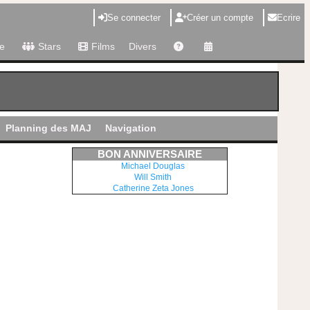
Se connecter
Créer un compte
Ecrire
e
Stars
Films
Divers
Planning des MAJ
Navigation
BON ANNIVERSAIRE
Michael Douglas
Will Smith
Catherine Zeta Jones