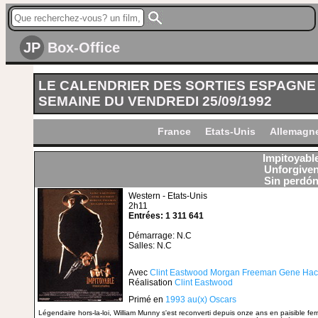
JP
Box-Office
LE CALENDRIER DES SORTIES ESPAGNE
SEMAINE DU VENDREDI 25/09/1992
France
Etats-Unis
Allemagn
Impitoyabl
Unforgive
Sin perdó
Western - Etats-Unis
2h11
Entrées: 1 311 641
Démarrage: N.C
Salles: N.C
Avec
Clint Eastwood
Morgan Freeman
Gene Ha
Réalisation
Clint Eastwood
Primé en
1993 au(x) Oscars
Légendaire hors-la-loi, William Munny s'est reconverti depuis onze ans en paisible fe