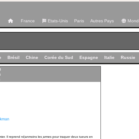
France
Etats-Unis
Paris
Autres Pays
Mond
e
Brésil
Chine
Corée du Sud
Espagne
Italie
Russie
e
n
n
ckman
rmier. Il reprend néanmoins les armes pour traquer deux tueurs en