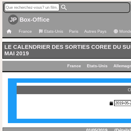
JP
Box-Office
France
Etats-Unis
Paris
Autres Pays
Mond
LE CALENDRIER DES SORTIES COREE DU S
MAI 2019
France
Etats-Unis
Allemag
C
01/05/2019 (
Détails