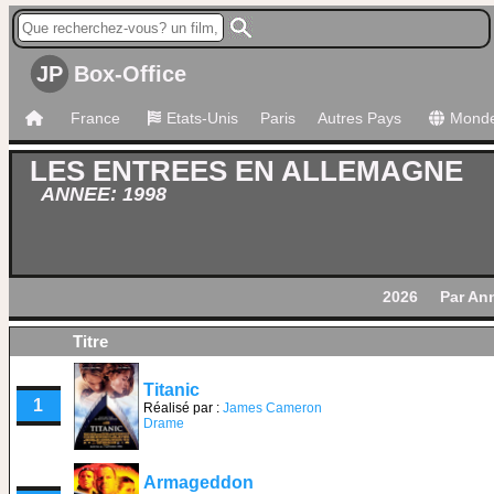
JP
Box-Office
France
Etats-Unis
Paris
Autres Pays
Mond
LES ENTREES EN ALLEMAGNE
ANNEE: 1998
2026
Par An
Titre
Titanic
1
Réalisé par :
James Cameron
Drame
Armageddon