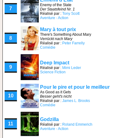
Enemy of the State
7
Der Staatsfeind Nr. 1
Réalisé par :
Tony Scott
Aventure - Action
Mary à tout prix
There's Something About Mary
8
Verrückt nach Mary
Réalisé par :
Peter Farrelly
Comédie
Deep Impact
9
Réalisé par :
Mimi Leder
Science Fiction
Pour le pire et pour le meilleur
As Good as it Gets
10
Besser geht's nicht
Réalisé par :
James L. Brooks
Comédie
Godzilla
11
Réalisé par :
Roland Emmerich
Aventure - Action