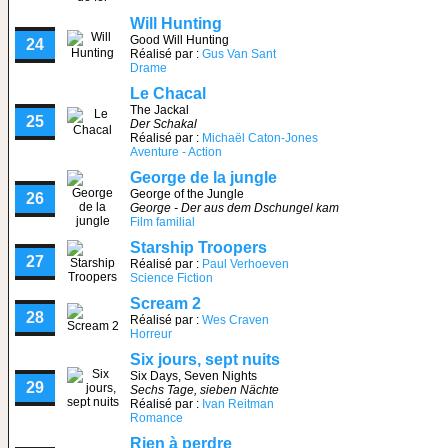
Will Hunting
Good Will Hunting
24
Réalisé par :
Gus Van Sant
Drame
Le Chacal
The Jackal
25
Der Schakal
Réalisé par :
Michaël Caton-Jones
Aventure - Action
George de la jungle
George of the Jungle
26
George - Der aus dem Dschungel kam
Film familial
Starship Troopers
27
Réalisé par :
Paul Verhoeven
Science Fiction
Scream 2
28
Réalisé par :
Wes Craven
Horreur
Six jours, sept nuits
Six Days, Seven Nights
29
Sechs Tage, sieben Nächte
Réalisé par :
Ivan Reitman
Romance
Rien à perdre