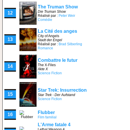
The Truman Show
Die Truman Show
12
Réalisé par :
Peter Weir
Comédie
La Cité des anges
City of Angels
13
Stadt der Engel
Réalisé par :
Brad Silberling
Romance
Combattre le futur
The X-Files
14
Akte X
Science Fiction
Star Trek: Insurrection
15
Star Trek - Der Aufstand
Science Fiction
Flubber
16
Film familial
L'Arme fatale 4
Lethal Weapon 4