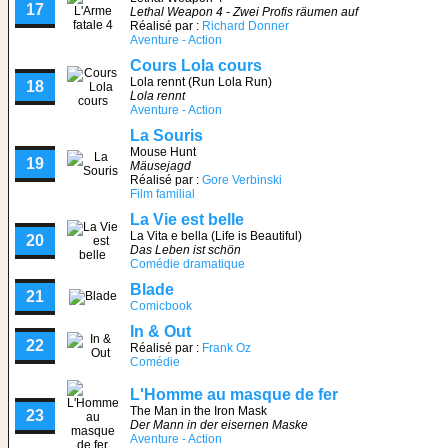
17
Lethal Weapon 4 - Zwei Profis räumen auf
Réalisé par :
Richard Donner
Aventure - Action
Cours Lola cours
Lola rennt (Run Lola Run)
18
Lola rennt
Aventure - Action
La Souris
Mouse Hunt
19
Mäusejagd
Réalisé par :
Gore Verbinski
Film familial
La Vie est belle
La Vita e bella (Life is Beautiful)
20
Das Leben ist schön
Comédie dramatique
Blade
21
Comicbook
In & Out
22
Réalisé par :
Frank Oz
Comédie
L'Homme au masque de fer
The Man in the Iron Mask
23
Der Mann in der eisernen Maske
Aventure - Action