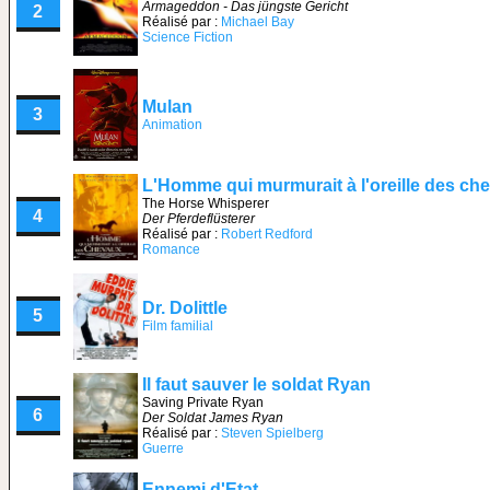
Armageddon - Das jüngste Gericht
2
Réalisé par :
Michael Bay
Science Fiction
Mulan
3
Animation
L'Homme qui murmurait à l'oreille des ch
The Horse Whisperer
4
Der Pferdeflüsterer
Réalisé par :
Robert Redford
Romance
Dr. Dolittle
5
Film familial
Il faut sauver le soldat Ryan
Saving Private Ryan
6
Der Soldat James Ryan
Réalisé par :
Steven Spielberg
Guerre
Ennemi d'Etat