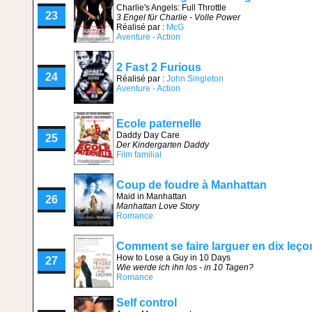
Charlie's Angels: Full Throttle
23
3 Engel für Charlie - Volle Power
Réalisé par :
McG
Aventure - Action
2 Fast 2 Furious
24
Réalisé par :
John Singleton
Aventure - Action
Ecole paternelle
Daddy Day Care
25
Der Kindergarten Daddy
Film familial
Coup de foudre à Manhattan
Maid in Manhattan
26
Manhattan Love Story
Romance
Comment se faire larguer en dix leço
How to Lose a Guy in 10 Days
27
Wie werde ich ihn los - in 10 Tagen?
Romance
Self control