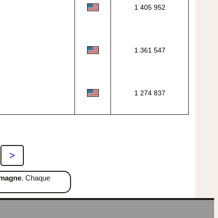
1 405 952
1 361 547
1 274 837
>
emagne
. Chaque