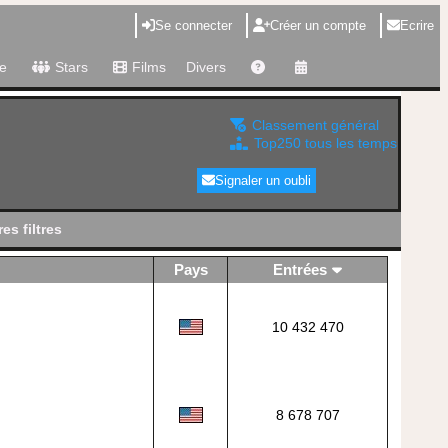
Se connecter
Créer un compte
Ecrire
e
Stars
Films
Divers
Classement général
Top250 tous les temps
Signaler un oubli
es filtres
Pays
Entrées
10 432 470
8 678 707