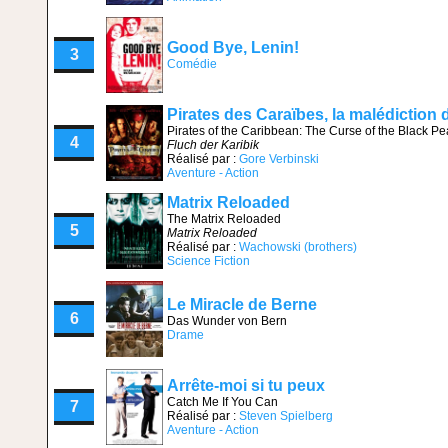
Good Bye, Lenin!
3
Comédie
Pirates des Caraïbes, la malédiction 
Pirates of the Caribbean: The Curse of the Black Pe
4
Fluch der Karibik
Réalisé par :
Gore Verbinski
Aventure - Action
Matrix Reloaded
The Matrix Reloaded
5
Matrix Reloaded
Réalisé par :
Wachowski (brothers)
Science Fiction
Le Miracle de Berne
6
Das Wunder von Bern
Drame
Arrête-moi si tu peux
Catch Me If You Can
7
Réalisé par :
Steven Spielberg
Aventure - Action