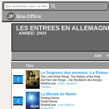
JP
Box-Office
LES ENTREES EN ALLEMAGN
ANNEE: 2003
2026
P
Titre
Le Seigneur des anneaux: Le Retour 
The Lord of the Rings: The Return of the King
1
Der Herr der Ringe - Die Rückkehr des Königs
Réalisé par :
Peter Jackson
Fantasy
Le Monde de Nemo
Finding Nemo
2
Findet Nemo
Réalisé par :
Lee Unkrich
Animation