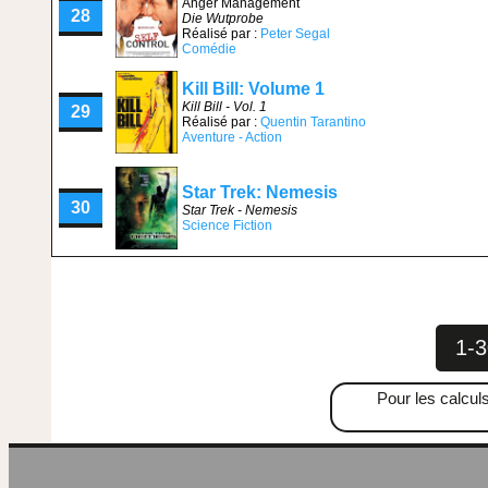
Anger Management
28
Die Wutprobe
Réalisé par :
Peter Segal
Comédie
Kill Bill: Volume 1
Kill Bill - Vol. 1
29
Réalisé par :
Quentin Tarantino
Aventure - Action
Star Trek: Nemesis
30
Star Trek - Nemesis
Science Fiction
1-3
Pour les calculs