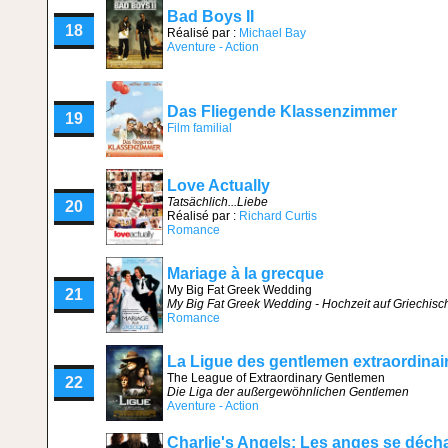
Bad Boys II
18
Réalisé par :
Michael Bay
Aventure - Action
Das Fliegende Klassenzimmer
19
Film familial
Love Actually
Tatsächlich...Liebe
20
Réalisé par :
Richard Curtis
Romance
Mariage à la grecque
My Big Fat Greek Wedding
21
My Big Fat Greek Wedding - Hochzeit auf Griechisc
Romance
La Ligue des gentlemen extraordinai
The League of Extraordinary Gentlemen
22
Die Liga der außergewöhnlichen Gentlemen
Aventure - Action
Charlie's Angels: Les anges se déch