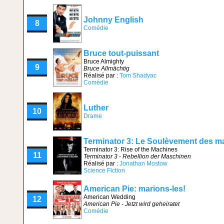
Johnny English
8
Comédie
Bruce tout-puissant
Bruce Almighty
9
Bruce Allmächtig
Réalisé par :
Tom Shadyac
Comédie
Luther
10
Drame
Terminator 3: Le Soulèvement des m
Terminator 3: Rise of the Machines
11
Terminator 3 - Rebellion der Maschinen
Réalisé par :
Jonathan Mostow
Science Fiction
American Pie: marions-les!
American Wedding
12
American Pie - Jetzt wird geheiratet
Comédie