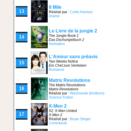
8 Mile
13
Réalisé par :
Curtis Hanson
Drame
Le Livre de la jungle 2
The Jungle Book 2
14
Das Dschungelbuch 2
Animation
L'Amour sans préavis
Two Weeks Notice
15
Ein Chef zum Verlieben
Romance
Matrix Revolutions
The Matrix Revolutions
16
Matrix Revolutions
Réalisé par :
Wachowski (brothers)
Science Fiction
X-Men 2
X2: X-Men United
17
X-Men 2
Réalisé par :
Bryan Singer
Comicbook