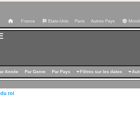
France
Etats-Unis
Paris
Autres Pays
Mond
E
ar Année
Par Genre
Par Pays
Filtres sur les dates
Autr
du roi