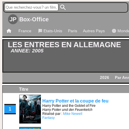
JP
Box-Office
France
Etats-Unis
Paris
Autres Pays
Mond
LES ENTREES EN ALLEMAGNE
ANNEE: 2005
2026
Par An
Titre
Harry Potter et la coupe de feu
Harry Potter and the Goblet of Fire
1
Harry Potter und der Feuerkelch
Réalisé par :
Mike Newell
Fantasy