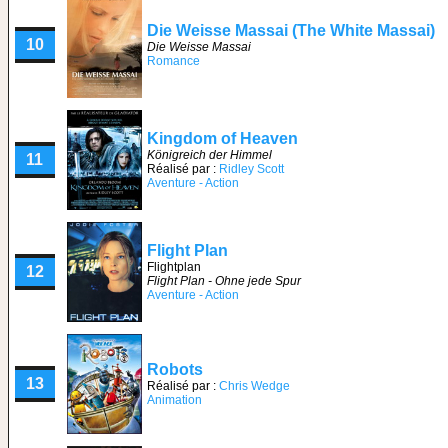
Die Weisse Massai (The White Massai)
10
Die Weisse Massai
Romance
Kingdom of Heaven
Königreich der Himmel
11
Réalisé par :
Ridley Scott
Aventure - Action
Flight Plan
Flightplan
12
Flight Plan - Ohne jede Spur
Aventure - Action
Robots
13
Réalisé par :
Chris Wedge
Animation