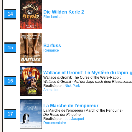
Die Wilden Kerle 2
14
Film familial
Barfuss
15
Romance
Wallace et Gromit: Le Mystère du lapin-
Wallace & Gromit: The Curse of the Were-Rabbit
16
Wallace & Gromit - Auf der Jagd nach dem Riesenkani
Réalisé par :
Nick Park
Animation
La Marche de l'empereur
La Marche de l'empereur (March of the Penguins)
17
Die Reise der Pinguine
Réalisé par :
Luc Jacquet
Documentaire