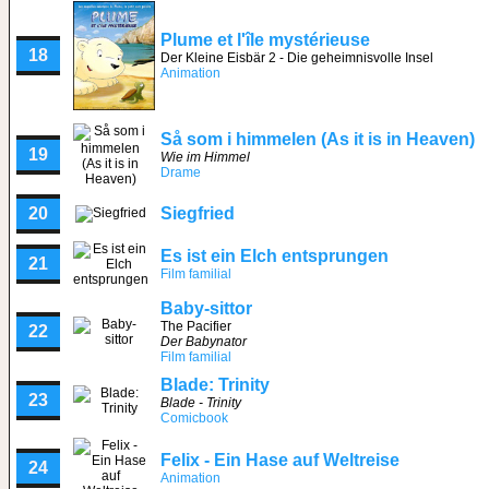
Plume et l'île mystérieuse
18
Der Kleine Eisbär 2 - Die geheimnisvolle Insel
Animation
Så som i himmelen (As it is in Heaven)
19
Wie im Himmel
Drame
20
Siegfried
Es ist ein Elch entsprungen
21
Film familial
Baby-sittor
The Pacifier
22
Der Babynator
Film familial
Blade: Trinity
23
Blade - Trinity
Comicbook
Felix - Ein Hase auf Weltreise
24
Animation