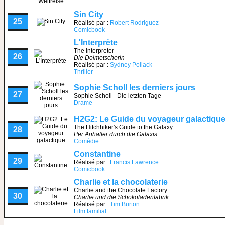
Sin City
25
Réalisé par :
Robert Rodriguez
Comicbook
L'Interprète
The Interpreter
26
Die Dolmetscherin
Réalisé par :
Sydney Pollack
Thriller
Sophie Scholl les derniers jours
27
Sophie Scholl - Die letzten Tage
Drame
H2G2: Le Guide du voyageur galactiqu
The Hitchhiker's Guide to the Galaxy
28
Per Anhalter durch die Galaxis
Comédie
Constantine
29
Réalisé par :
Francis Lawrence
Comicbook
Charlie et la chocolaterie
Charlie and the Chocolate Factory
30
Charlie und die Schokoladenfabrik
Réalisé par :
Tim Burton
Film familial