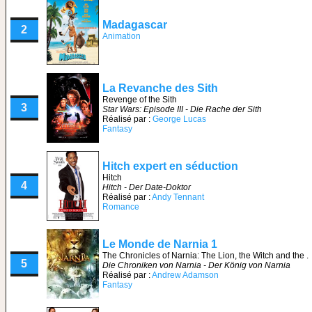
Madagascar
2
Animation
La Revanche des Sith
Revenge of the Sith
3
Star Wars: Episode III - Die Rache der Sith
Réalisé par :
George Lucas
Fantasy
Hitch expert en séduction
Hitch
4
Hitch - Der Date-Doktor
Réalisé par :
Andy Tennant
Romance
Le Monde de Narnia 1
The Chronicles of Narnia: The Lion, the Witch and the .
5
Die Chroniken von Narnia - Der König von Narnia
Réalisé par :
Andrew Adamson
Fantasy