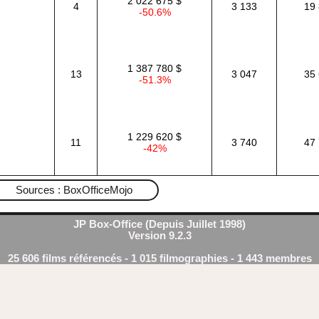
2 022 675 $
4
3 133
19 
-50.6%
1 387 780 $
13
3 047
35 
-51.3%
1 229 620 $
11
3 740
47 
-42%
Sources : BoxOfficeMojo
JP Box-Office (Depuis Juillet 1998)
Version 9.2.3
25 606 films référencés - 1 015 filmographies - 1 443 membres