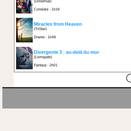
(Universal)
Comédie - 1h34
Miracles from Heaven
(TriStar)
Drame - 1h49
Divergente 3 : au-delà du mur
(Lionsgate)
Fantasy - 2h01