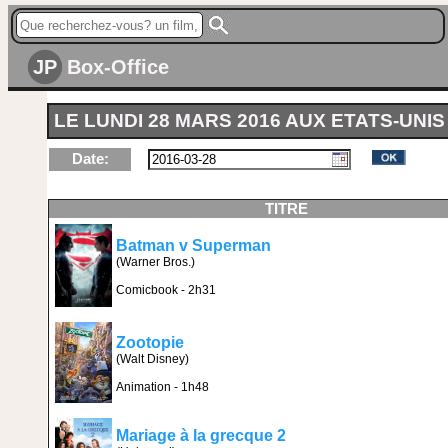
JP
Box-Office
LE LUNDI 28 MARS 2016 AUX ETATS-UNIS
Date:
TITRE
Batman v Superman
(Warner Bros.)
Comicbook - 2h31
Zootopie
(Walt Disney)
Animation - 1h48
Mariage à la grecque 2