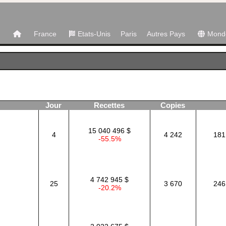
France
Etats-Unis
Paris
Autres Pays
Mond
Jour
Recettes
Copies
15 040 496 $
4
4 242
181
-55.5%
4 742 945 $
25
3 670
246
-20.2%