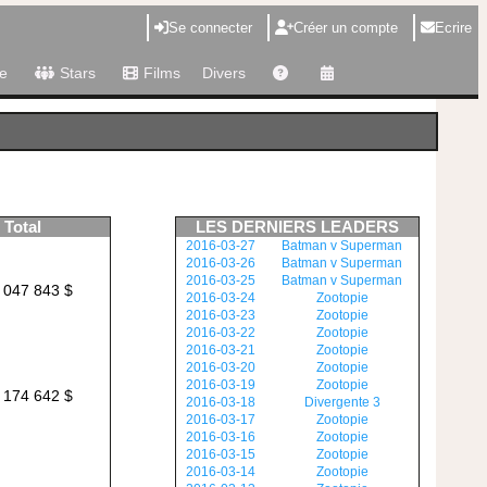
Se connecter
Créer un compte
Ecrire
e
Stars
Films
Divers
Total
LES DERNIERS LEADERS
2016-03-27
Batman v Superman
2016-03-26
Batman v Superman
2016-03-25
Batman v Superman
 047 843 $
2016-03-24
Zootopie
2016-03-23
Zootopie
2016-03-22
Zootopie
2016-03-21
Zootopie
2016-03-20
Zootopie
2016-03-19
Zootopie
 174 642 $
2016-03-18
Divergente 3
2016-03-17
Zootopie
2016-03-16
Zootopie
2016-03-15
Zootopie
2016-03-14
Zootopie