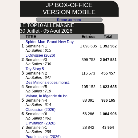
JP BOX-OFFICE
VERSION MOBILE
Retour au menu
LE TOP10 ALLEMAGNE
30 Juillet - 05 Août 2026
TITRE
Entrées
Total
Spider-Man: Brand New Day
1
Semaine nº1
1 098 635
1 392 562
Nb Salles : 615
L'Odyssée (2026)
2
Semaine nº3
399 753
2 047 581
Nb Salles : 730
Toy Story 5
3
Semaine nº2
116 573
455 457
Nb Salles : 647
Des Minions et des monst.
4
Semaine nº5
105 153
1 623 685
Nb Salles : 719
Vaiana, la légende du bo.
5
Semaine nº4
88 391
986 165
Nb Salles : 614
Obsession (2026)
6
Semaine nº6
56 286
1 084 906
Nb Salles : 462
L'Invitation (2026)
7
Semaine nº1
28 842
43 954
Nb Salles : 255
Pour le plaisir (2026)