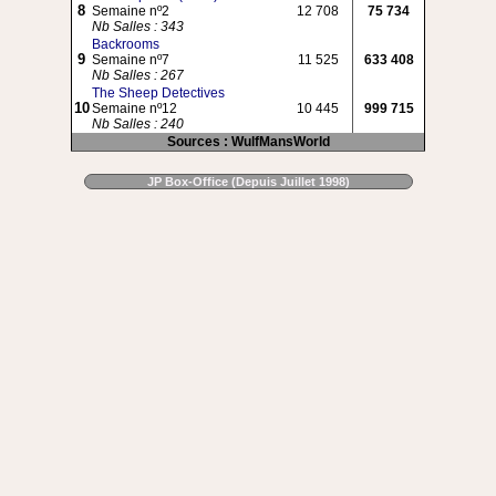
8
Semaine nº2
12 708
75 734
Nb Salles : 343
Backrooms
9
Semaine nº7
11 525
633 408
Nb Salles : 267
The Sheep Detectives
10
Semaine nº12
10 445
999 715
Nb Salles : 240
Sources : WulfMansWorld
JP Box-Office (Depuis Juillet 1998)