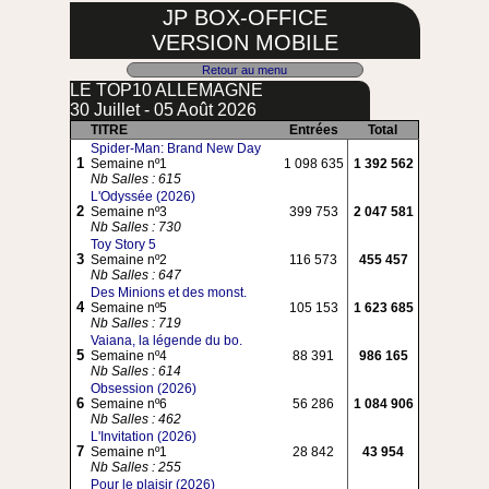
JP BOX-OFFICE
VERSION MOBILE
Retour au menu
LE TOP10 ALLEMAGNE
30 Juillet - 05 Août 2026
TITRE
Entrées
Total
Spider-Man: Brand New Day
1
Semaine nº1
1 098 635
1 392 562
Nb Salles : 615
L'Odyssée (2026)
2
Semaine nº3
399 753
2 047 581
Nb Salles : 730
Toy Story 5
3
Semaine nº2
116 573
455 457
Nb Salles : 647
Des Minions et des monst.
4
Semaine nº5
105 153
1 623 685
Nb Salles : 719
Vaiana, la légende du bo.
5
Semaine nº4
88 391
986 165
Nb Salles : 614
Obsession (2026)
6
Semaine nº6
56 286
1 084 906
Nb Salles : 462
L'Invitation (2026)
7
Semaine nº1
28 842
43 954
Nb Salles : 255
Pour le plaisir (2026)