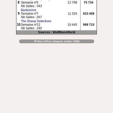
8
Semaine nº2
12 708
75 734
Nb Salles : 343
Backrooms
9
Semaine nº7
11 525
633 408
Nb Salles : 267
The Sheep Detectives
10
Semaine nº12
10 445
999 715
Nb Salles : 240
Sources : WulfMansWorld
JP Box-Office (Depuis Juillet 1998)