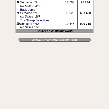
8
Semaine nº2
12 708
75 734
Nb Salles : 343
Backrooms
9
Semaine nº7
11 525
633 408
Nb Salles : 267
The Sheep Detectives
10
Semaine nº12
10 445
999 715
Nb Salles : 240
Sources : WulfMansWorld
JP Box-Office (Depuis Juillet 1998)