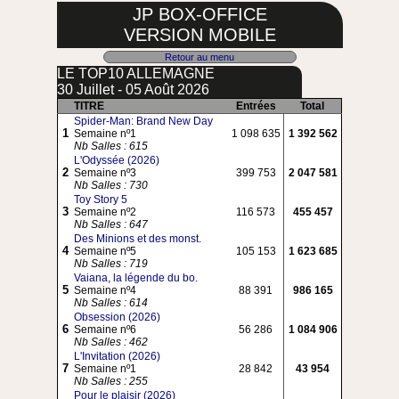
JP BOX-OFFICE
VERSION MOBILE
Retour au menu
LE TOP10 ALLEMAGNE
30 Juillet - 05 Août 2026
TITRE
Entrées
Total
Spider-Man: Brand New Day
1
Semaine nº1
1 098 635
1 392 562
Nb Salles : 615
L'Odyssée (2026)
2
Semaine nº3
399 753
2 047 581
Nb Salles : 730
Toy Story 5
3
Semaine nº2
116 573
455 457
Nb Salles : 647
Des Minions et des monst.
4
Semaine nº5
105 153
1 623 685
Nb Salles : 719
Vaiana, la légende du bo.
5
Semaine nº4
88 391
986 165
Nb Salles : 614
Obsession (2026)
6
Semaine nº6
56 286
1 084 906
Nb Salles : 462
L'Invitation (2026)
7
Semaine nº1
28 842
43 954
Nb Salles : 255
Pour le plaisir (2026)