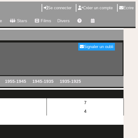
Se connecter
Créer un compte
Ecrire
e
Stars
Films
Divers
Signaler un oubli
1955-1945
1945-1935
1935-1925
7
4