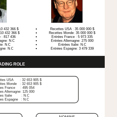
10 432 366 $
Recettes USA : 35 000 000 $
10 432 366 $
Recettes Monde: 35 000 000 $
 : 817 436
Entrées France : 5 973 335
agne: N.C
Entrées Allemagne: 275 000
lie: N.C
Entrées Italie: N.C
gne: N.C
Entrées Espagne: 3 479 339
ADING ROLE
ttes USA : 32 653 905 $
ttes Monde : 32 653 905 $
ées France : 495 054
es Allemagne: 125 000
ées Italie : N.C
ées Espagne : N.C