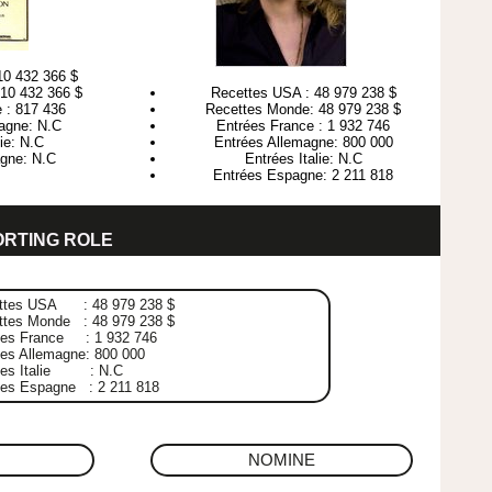
10 432 366 $
10 432 366 $
Recettes USA : 48 979 238 $
 : 817 436
Recettes Monde: 48 979 238 $
agne: N.C
Entrées France : 1 932 746
lie: N.C
Entrées Allemagne: 800 000
gne: N.C
Entrées Italie: N.C
Entrées Espagne: 2 211 818
ORTING ROLE
ttes USA : 48 979 238 $
ttes Monde : 48 979 238 $
ées France : 1 932 746
es Allemagne: 800 000
ées Italie : N.C
ées Espagne : 2 211 818
NOMINE