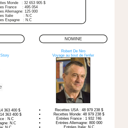
ttes Monde : 32 653 905 $
ées France : 495 054
es Allemagne: 125 000
ées Italie : N.C
ées Espagne : N.C
NOMINE
y
Robert De Niro
 Story
Voyage au bout de l'enfer
Recettes USA : 48 979 238 $
14 363 400 $
Recettes Monde: 48 979 238 $
14 363 400 $
Entrées France : 1 932 746
ce : N.C
Entrées Allemagne: 800 000
agne: N.C
Entrées Italie: N.C
lie: N.C