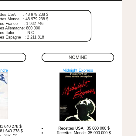
ttes USA : 48 979 238 $
ttes Monde : 48 979 238 $
ées France : 1 932 746
es Allemagne: 800 000
ées Italie : N.C
ées Espagne : 2 211 818
NOMINE
endre
Midnight Express
81 640 278 $
Recettes USA : 35 000 000 $
81 640 278 $
Recettes Monde: 35 000 000 $
 : 397 711