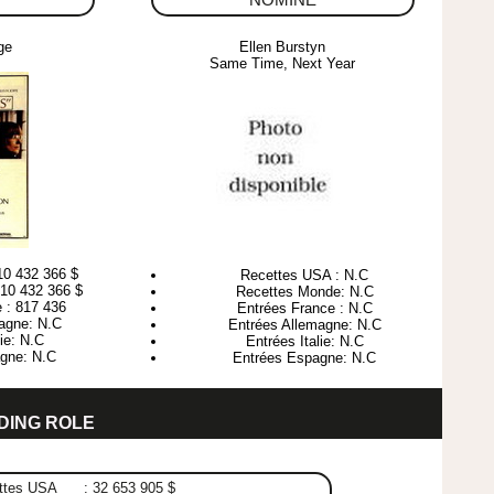
NOMINE
ge
Ellen Burstyn
Same Time, Next Year
10 432 366 $
Recettes USA : N.C
10 432 366 $
Recettes Monde: N.C
 : 817 436
Entrées France : N.C
agne: N.C
Entrées Allemagne: N.C
lie: N.C
Entrées Italie: N.C
gne: N.C
Entrées Espagne: N.C
DING ROLE
ttes USA : 32 653 905 $