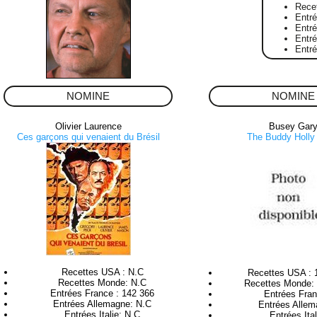
Rece
Entr
Entré
Entr
Entr
NOMINE
NOMINE
Olivier Laurence
Busey Gar
Ces garçons qui venaient du Brésil
The Buddy Holly
Recettes USA : N.C
Recettes USA : 
Recettes Monde: N.C
Recettes Monde: 
Entrées France : 142 366
Entrées Fran
Entrées Allemagne: N.C
Entrées Allem
Entrées Italie: N.C
Entrées Ita