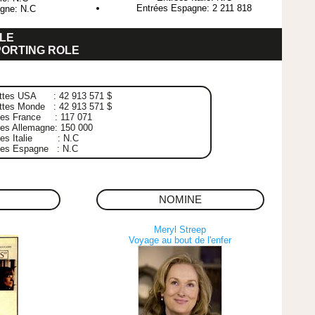
Entrées Espagne: 2 211 818
gne: N.C
LE
PORTING ROLE
ttes USA : 42 913 571 $
ttes Monde : 42 913 571 $
ées France : 117 071
es Allemagne: 150 000
ées Italie : N.C
ées Espagne : N.C
NOMINE
Meryl Streep
Voyage au bout de l'enfer