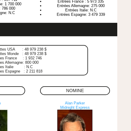
Entrées France : 5 973 335
e: 1 700 000
Entrées Allemagne: 275 000
e: 786 000
Entrées Italie: N.C
gne: N.C
Entrées Espagne: 3 479 339
ttes USA : 48 979 238 $
ttes Monde : 48 979 238 $
ées France : 1 932 746
es Allemagne: 800 000
ées Italie : N.C
ées Espagne : 2 211 818
NOMINE
n
Alan Parker
Midnight Express