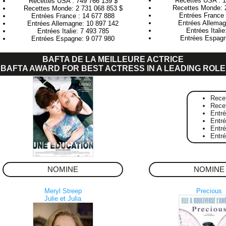
Recettes USA : 1
Recettes USA : 749 766 139 $
Recettes Monde: 
Recettes Monde: 2 731 068 853 $
Entrées France 
Entrées France : 14 677 888
Entrées Allemag
Entrées Allemagne: 10 897 142
Entrées Itali
Entrées Italie: 7 493 785
Entrées Espagn
Entrées Espagne: 9 077 980
BAFTA DE LA MEILLEURE ACTRICE
BAFTA AWARD FOR BEST ACTRESS IN A LEADING ROLE
Rece
Rece
Entr
Entré
Entr
Entr
NOMINE
NOMINE
Meryl Streep
Precious
Julie et Julia