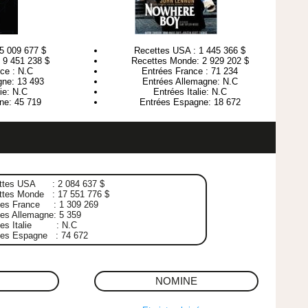
5 009 677 $
Recettes USA : 1 445 366 $
 9 451 238 $
Recettes Monde: 2 929 202 $
ce : N.C
Entrées France : 71 234
gne: 13 493
Entrées Allemagne: N.C
lie: N.C
Entrées Italie: N.C
ne: 45 719
Entrées Espagne: 18 672
ttes USA : 2 084 637 $
ttes Monde : 17 551 776 $
ées France : 1 309 269
es Allemagne: 5 359
ées Italie : N.C
ées Espagne : 74 672
NOMINE