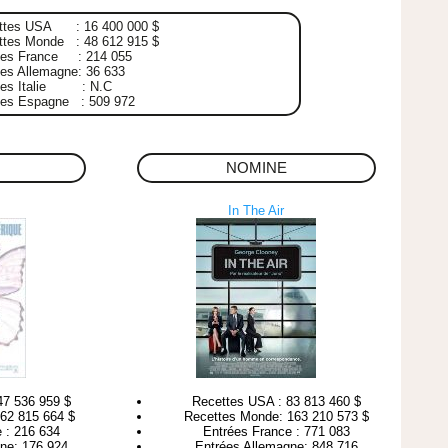
ttes USA : 16 400 000 $
ttes Monde : 48 612 915 $
ées France : 214 055
es Allemagne: 36 633
ées Italie : N.C
ées Espagne : 509 972
NOMINE
In The Air
47 536 959 $
Recettes USA : 83 813 460 $
62 815 664 $
Recettes Monde: 163 210 573 $
 : 216 634
Entrées France : 771 083
ne: 176 924
Entrées Allemagne: 848 716