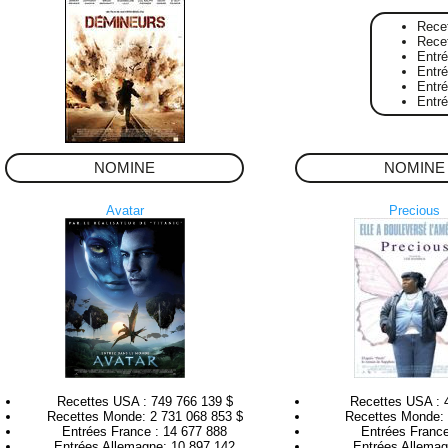
Rece
Rece
Entr
Entré
Entr
Entr
NOMINE
NOMINE
Avatar
Precious
Recettes USA : 749 766 139 $
Recettes USA : 
Recettes Monde: 2 731 068 853 $
Recettes Monde: 
Entrées France : 14 677 888
Entrées France
Entrées Allemagne: 10 897 142
Entrées Allemag