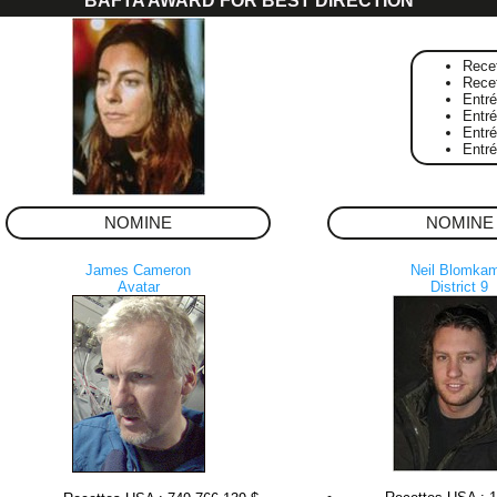
BAFTA AWARD FOR BEST DIRECTION
Rece
Rece
Entr
Entré
Entr
Entr
NOMINE
NOMINE
James Cameron
Neil Blomka
Avatar
District 9