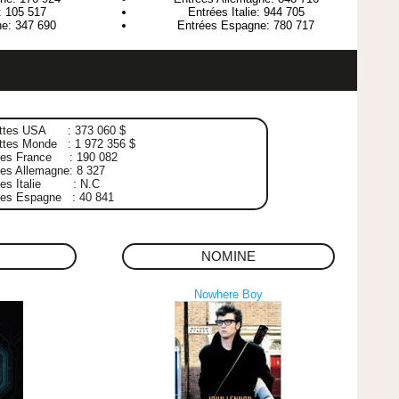
e: 105 517
Entrées Italie: 944 705
e: 347 690
Entrées Espagne: 780 717
ttes USA : 373 060 $
ttes Monde : 1 972 356 $
ées France : 190 082
es Allemagne: 8 327
ées Italie : N.C
ées Espagne : 40 841
NOMINE
Nowhere Boy