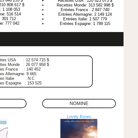
15 646 235 $
Recettes USA : 120 523 073 $
210 808 617 $
Recettes Monde: 313 582 998 $
: 1 108 053
Entrées France : 2 847 740
ne: 516 514
Entrées Allemagne: 2 149 124
e: 301 712
Entrées Italie: 1 507 779
e: 777 042
Entrées Espagne: 1 789 115
ttes USA : 12 574 715 $
ttes Monde : 26 077 958 $
ées France : 140 452
es Allemagne: 8 665
ées Italie : N.C
ées Espagne : 153 525
NOMINE
Lovely Bones