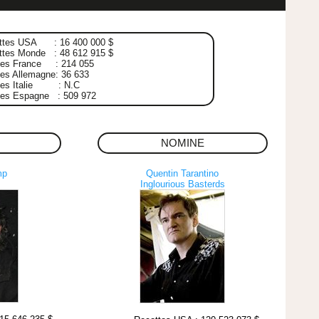
ttes USA : 16 400 000 $
ttes Monde : 48 612 915 $
ées France : 214 055
es Allemagne: 36 633
ées Italie : N.C
ées Espagne : 509 972
NOMINE
mp
Quentin Tarantino
Inglourious Basterds