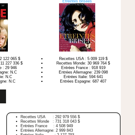
Etreintes brisées
2 122 065 $
Recettes USA : 5 009 119 $
11 227 336 $
Recettes Monde: 30 969 764 $
e : 29 946
Entrées France : 918 919
agne: N.C
Entrées Allemagne: 239 098
lie: N.C
Entrées Italie: 594 641
gne: N.C
Entrées Espagne: 687 407
Recettes USA : 292 979 556 $
Recettes Monde : 731 318 043 $
Entrées France : 4 508 949
Entrées Allemagne: 2 999 843
Entrées Italie : 2 127 793