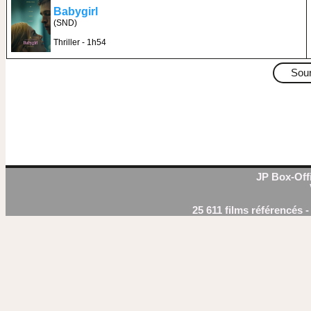
Babygirl
(SND)
Thriller - 1h54
Sou
JP Box-Offi
25 611 films référencés 