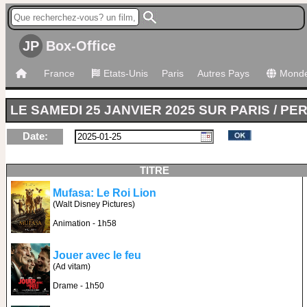
JP
Box-Office
France
Etats-Unis
Paris
Autres Pays
Mond
LE SAMEDI 25 JANVIER 2025 SUR PARIS / PE
Date:
TITRE
Mufasa: Le Roi Lion
(Walt Disney Pictures)
Animation - 1h58
Jouer avec le feu
(Ad vitam)
Drame - 1h50